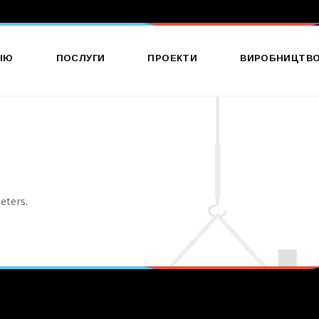
ІЮ
ПОСЛУГИ
ПРОЕКТИ
ВИРОБНИЦТВ
Виготовлення Зовнішньої
Реклами
Фрезерна Та Лазерна
Порізка
eters.
Широкоформатний Друк
Брендування Торгової
Точки
Брендування Авто