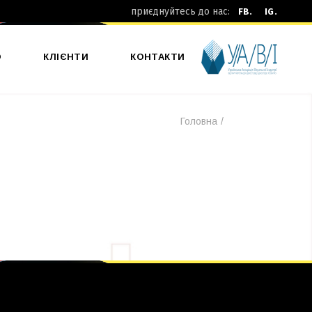
приєднуйтесь до нас:
FB.
IG.
О
КЛІЄНТИ
КОНТАКТИ
Головна